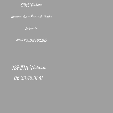
SARL Fluhane
Asinerie d'Oc - Écurie Le Porche
Le Porche
81120 POULAN POUZOLS
VERITA Florian
06.33.45.31.41