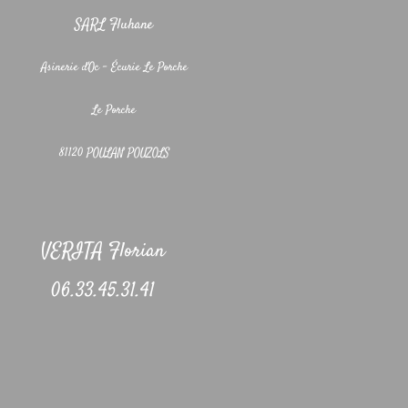
SARL Fluhane
Asinerie d'Oc - Écurie Le Porche
Le Porche
81120 POULAN POUZOLS
VERITA Florian
06.33.45.31.41