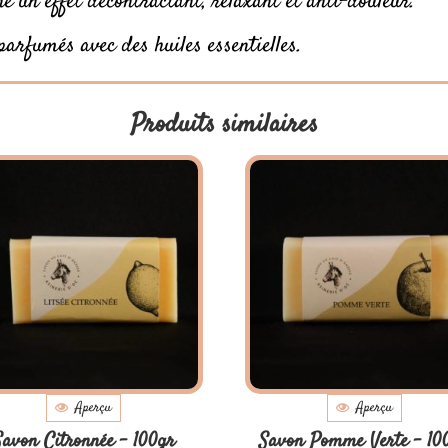
ne un effet décontractant, relaxant et anti-douleur.
parfumés avec des huiles essentielles.
Produits similaires
Aperçu
Aperçu
Savon Citronnée – 100gr
Savon Pomme Verte – 10