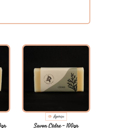
Aperçu
0gr
Savon Cèdre – 100gr