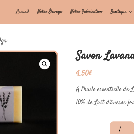
Accueil
Notre Élevage
Notre Fabrication
Boutique
0gr
Savon Lavand
4.50
€
A l’huile essentielle de
10% de Lait d’ânesse fr
quantité
de