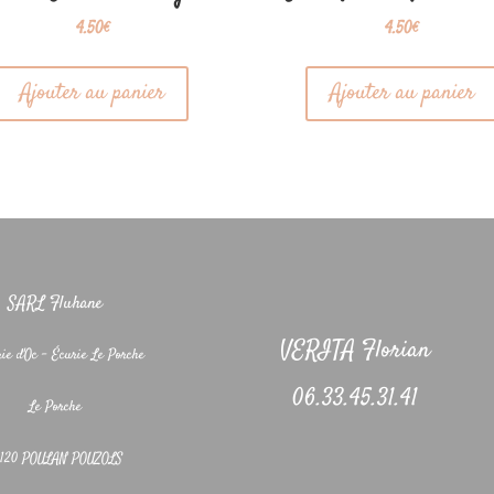
4.50
€
4.50
€
Ajouter au panier
Ajouter au panier
SARL Fluhane
VERITA Florian
rie d'Oc - Écurie Le Porche
06.33.45.31.41
Le Porche
1120 POULAN POUZOLS