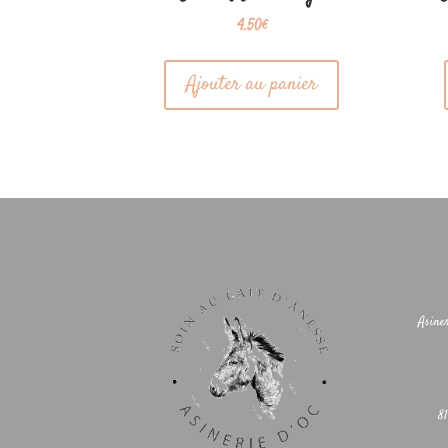
4.50
€
Ajouter au panier
Asine
8