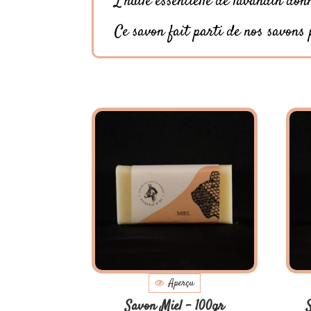
L'huile essentielle de lavandin don
Ce savon fait parti de nos savons 
Aperçu
Savon Miel – 100gr