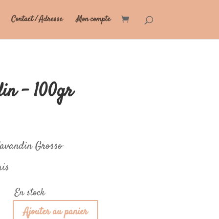
Contact / Adresse
Mon compte
in – 100gr
 Lavandin Grosso
ais
En stock
Ajouter au panier